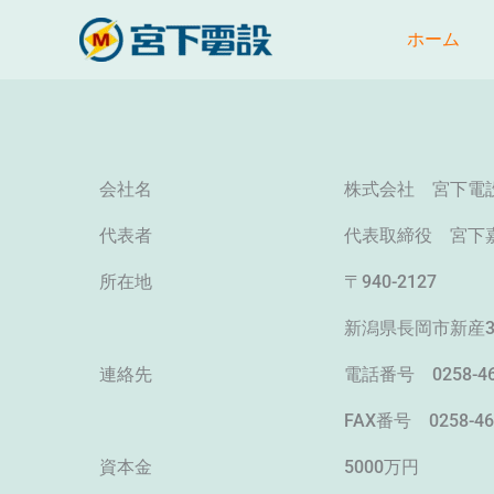
内
ホーム
容
を
ス
キ
ッ
プ
会社名
株式会社 宮下電
代表者
代表取締役 宮下
所在地
〒940-2127
新潟県長岡市新産3
連絡先
電話番号 0258-46-
FAX番号 0258-46
資本金
5000万円