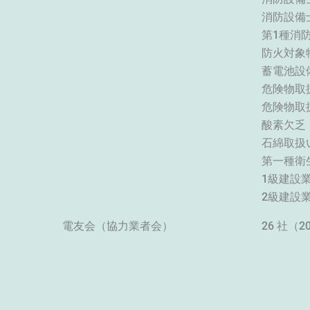
消防設
第1
防
蓄
危険物
危険
酸素
石
第
1級建設
2級建設
電友会（協力業者会）
26 社（