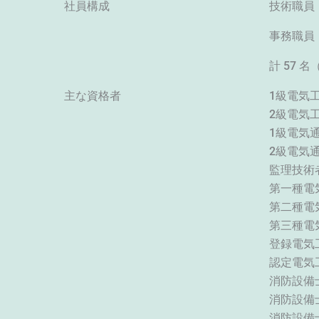
社員構成
技術職員
事務職員
計 57 
主な資格者
1級
2級
1級
2級
監理技
第
第
第
登録
認
消防
消防設
消防設