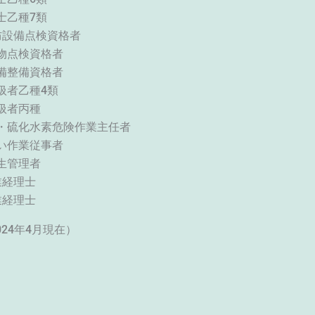
備士乙種7類
種消防設備点検資格者
火対象物点検資格者
電池設備整備資格者
取扱者乙種4類
物取扱者丙種
欠乏・硫化水素危険作業主任者
綿取扱い作業従事者
一種衛生管理者
業経理士
業経理士
2024年4月現在）